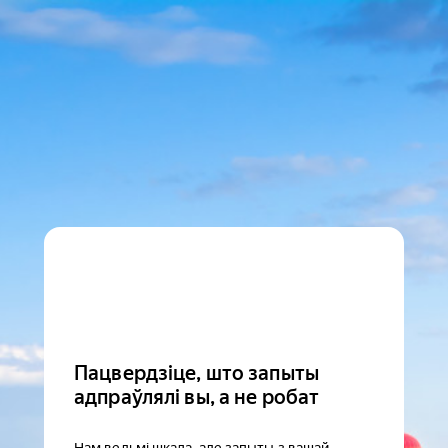
Пацвердзіце, што запыты
адпраўлялі вы, а не робат