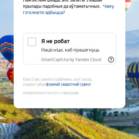
Нам вельмі шкада, але запыты з вашай
прылады падобныя да аўтаматычных.
Чаму
гэта магло адбыцца?
Я не робат
Націсніце, каб працягнуць
SmartCaptcha by Yandex Cloud
Калі ў вас узніклі праблемы, калі ласка,
скарыстайце
формай зваротнай сувязі
9189555979271541372
:
1786202496