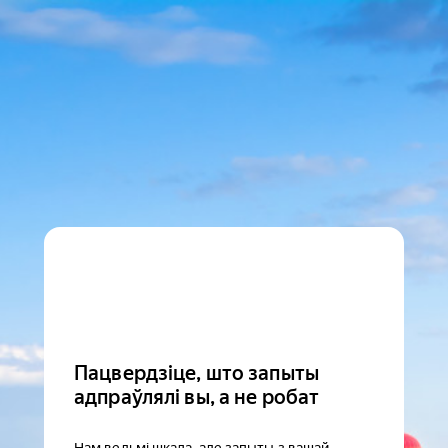
Пацвердзіце, што запыты
адпраўлялі вы, а не робат