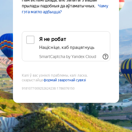
Нам вельмі шкада, але запыты з вашай
прылады падобныя да аўтаматычных.
Чаму
гэта магло адбыцца?
Я не робат
Націсніце, каб працягнуць
SmartCaptcha by Yandex Cloud
Калі ў вас узніклі праблемы, калі ласка,
скарыстайце
формай зваротнай сувязі
9181077009252624238
:
1786076150