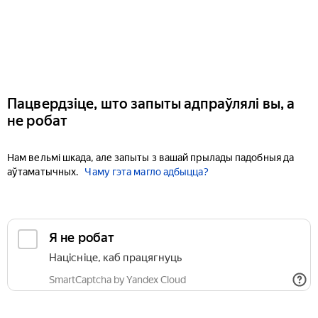
Пацвердзіце, што запыты адпраўлялі вы, а
не робат
Нам вельмі шкада, але запыты з вашай прылады падобныя да
аўтаматычных.
Чаму гэта магло адбыцца?
Я не робат
Націсніце, каб працягнуць
SmartCaptcha by Yandex Cloud