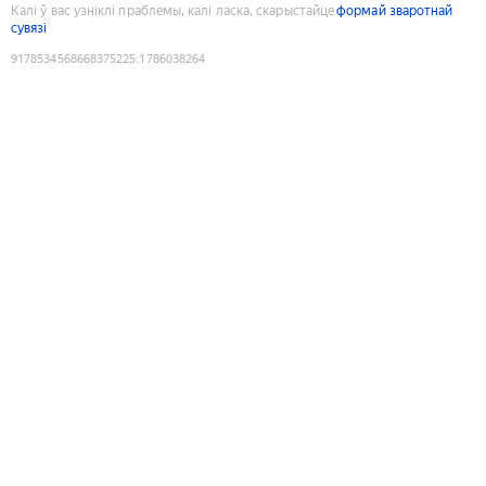
Калі ў вас узніклі праблемы, калі ласка, скарыстайце
формай зваротнай
сувязі
9178534568668375225
:
1786038264