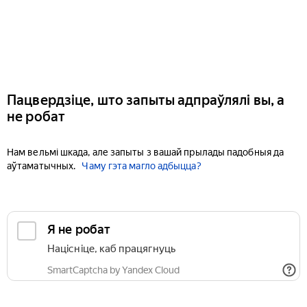
Пацвердзіце, што запыты адпраўлялі вы, а
не робат
Нам вельмі шкада, але запыты з вашай прылады падобныя да
аўтаматычных.
Чаму гэта магло адбыцца?
Я не робат
Націсніце, каб працягнуць
SmartCaptcha by Yandex Cloud