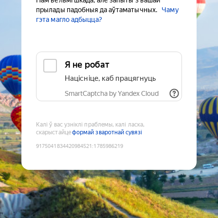
Нам вельмі шкада, але запыты з вашай
прылады падобныя да аўтаматычных.
Чаму
гэта магло адбыцца?
Я не робат
Націсніце, каб працягнуць
SmartCaptcha by Yandex Cloud
Калі ў вас узніклі праблемы, калі ласка,
скарыстайце
формай зваротнай сувязі
9175041834420984521
:
1785986219