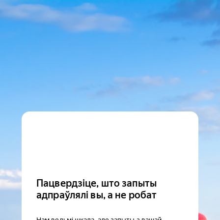
Пацвердзіце, што запыты
адпраўлялі вы, а не робат