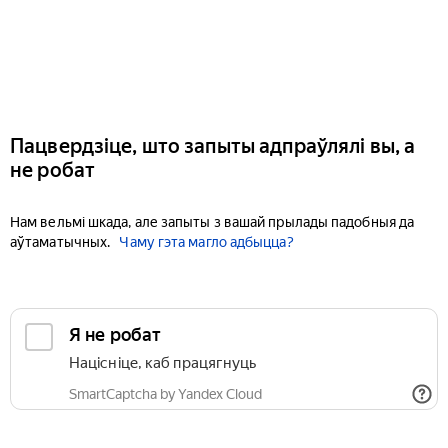
Пацвердзіце, што запыты адпраўлялі вы, а
не робат
Нам вельмі шкада, але запыты з вашай прылады падобныя да
аўтаматычных.
Чаму гэта магло адбыцца?
Я не робат
Націсніце, каб працягнуць
SmartCaptcha by Yandex Cloud