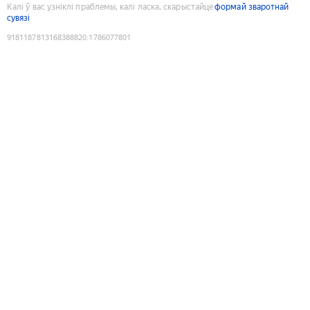
Калі ў вас узніклі праблемы, калі ласка, скарыстайце
формай зваротнай
сувязі
9181187813168388820
:
1786077801