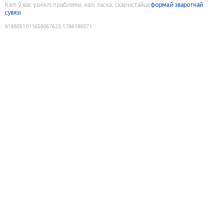
Калі ў вас узніклі праблемы, калі ласка, скарыстайце
формай зваротнай
сувязі
9188051011658067623
:
1786180071