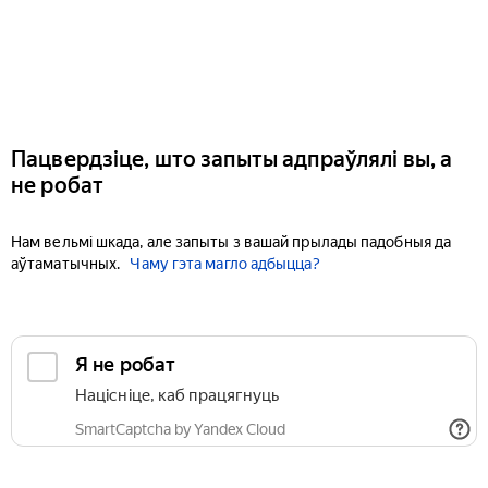
Пацвердзіце, што запыты адпраўлялі вы, а
не робат
Нам вельмі шкада, але запыты з вашай прылады падобныя да
аўтаматычных.
Чаму гэта магло адбыцца?
Я не робат
Націсніце, каб працягнуць
SmartCaptcha by Yandex Cloud