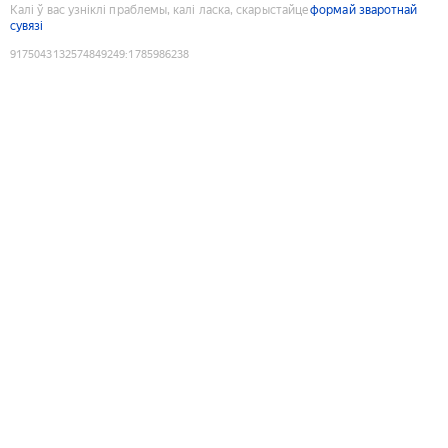
Калі ў вас узніклі праблемы, калі ласка, скарыстайце
формай зваротнай
сувязі
9175043132574849249
:
1785986238