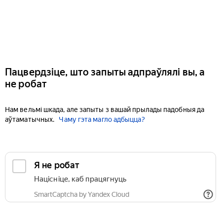
Пацвердзіце, што запыты адпраўлялі вы, а
не робат
Нам вельмі шкада, але запыты з вашай прылады падобныя да
аўтаматычных.
Чаму гэта магло адбыцца?
Я не робат
Націсніце, каб працягнуць
SmartCaptcha by Yandex Cloud