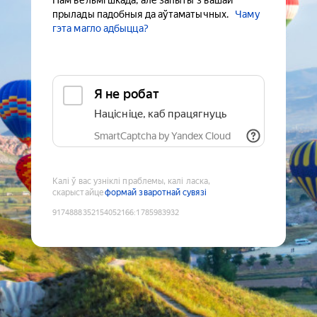
Нам вельмі шкада, але запыты з вашай
прылады падобныя да аўтаматычных.
Чаму
гэта магло адбыцца?
Я не робат
Націсніце, каб працягнуць
SmartCaptcha by Yandex Cloud
Калі ў вас узніклі праблемы, калі ласка,
скарыстайце
формай зваротнай сувязі
9174888352154052166
:
1785983932