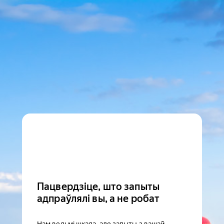
Пацвердзіце, што запыты
адпраўлялі вы, а не робат