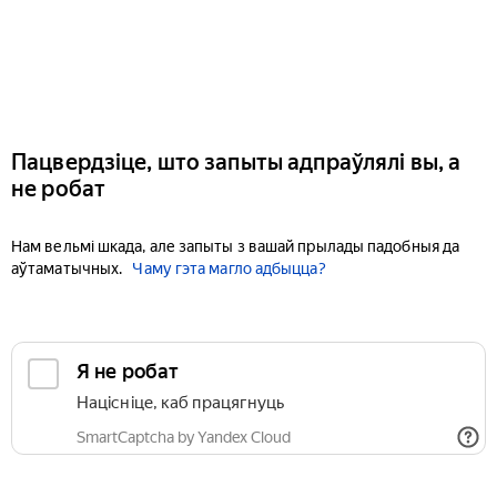
Пацвердзіце, што запыты адпраўлялі вы, а
не робат
Нам вельмі шкада, але запыты з вашай прылады падобныя да
аўтаматычных.
Чаму гэта магло адбыцца?
Я не робат
Націсніце, каб працягнуць
SmartCaptcha by Yandex Cloud