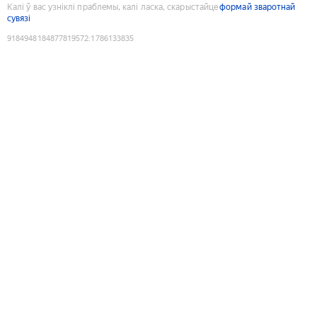
Калі ў вас узніклі праблемы, калі ласка, скарыстайце
формай зваротнай
сувязі
9184948184877819572
:
1786133835