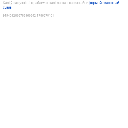
Калі ў вас узніклі праблемы, калі ласка, скарыстайце
формай зваротнай
сувязі
9194092868788966642
:
1786270101