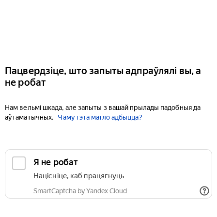
Пацвердзіце, што запыты адпраўлялі вы, а
не робат
Нам вельмі шкада, але запыты з вашай прылады падобныя да
аўтаматычных.
Чаму гэта магло адбыцца?
Я не робат
Націсніце, каб працягнуць
SmartCaptcha by Yandex Cloud