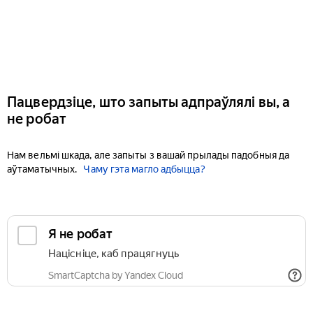
Пацвердзіце, што запыты адпраўлялі вы, а
не робат
Нам вельмі шкада, але запыты з вашай прылады падобныя да
аўтаматычных.
Чаму гэта магло адбыцца?
Я не робат
Націсніце, каб працягнуць
SmartCaptcha by Yandex Cloud