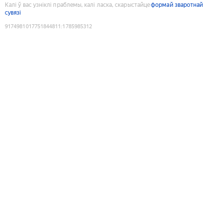
Калі ў вас узніклі праблемы, калі ласка, скарыстайце
формай зваротнай
сувязі
9174981017751844811
:
1785985312