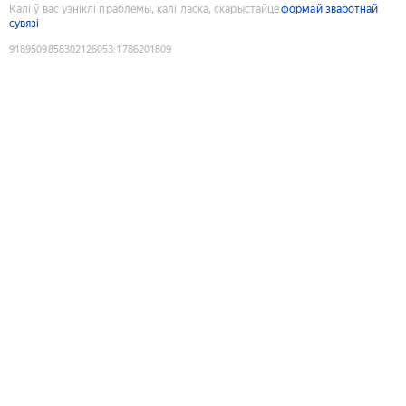
Калі ў вас узніклі праблемы, калі ласка, скарыстайце
формай зваротнай
сувязі
9189509858302126053
:
1786201809