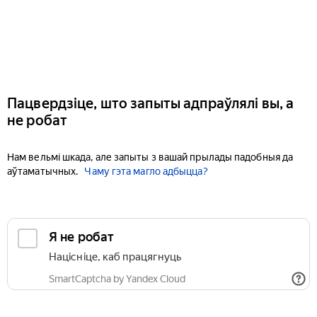
Пацвердзіце, што запыты адпраўлялі вы, а
не робат
Нам вельмі шкада, але запыты з вашай прылады падобныя да
аўтаматычных.
Чаму гэта магло адбыцца?
Я не робат
Націсніце, каб працягнуць
SmartCaptcha by Yandex Cloud