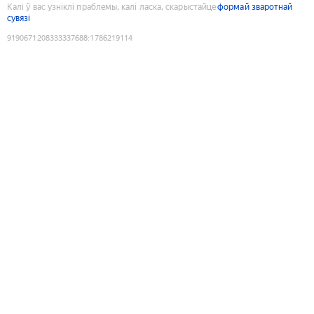
Калі ў вас узніклі праблемы, калі ласка, скарыстайце
формай зваротнай
сувязі
9190671208333337688
:
1786219114