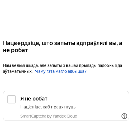
Пацвердзіце, што запыты адпраўлялі вы, а
не робат
Нам вельмі шкада, але запыты з вашай прылады падобныя да
аўтаматычных.
Чаму гэта магло адбыцца?
Я не робат
Націсніце, каб працягнуць
SmartCaptcha by Yandex Cloud