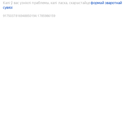
Калі ў вас узніклі праблемы, калі ласка, скарыстайце
формай зваротнай
сувязі
9175037816948850194
:
1785986159