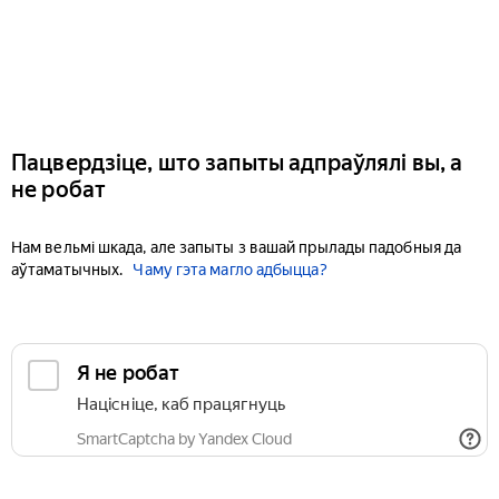
Пацвердзіце, што запыты адпраўлялі вы, а
не робат
Нам вельмі шкада, але запыты з вашай прылады падобныя да
аўтаматычных.
Чаму гэта магло адбыцца?
Я не робат
Націсніце, каб працягнуць
SmartCaptcha by Yandex Cloud