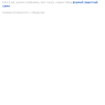
Калі ў вас узніклі праблемы, калі ласка, скарыстайце
формай зваротнай
сувязі
9194902757483241971
:
1786282169