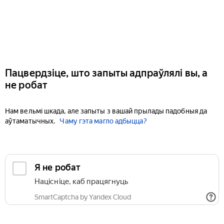
Пацвердзіце, што запыты адпраўлялі вы, а
не робат
Нам вельмі шкада, але запыты з вашай прылады падобныя да
аўтаматычных.
Чаму гэта магло адбыцца?
Я не робат
Націсніце, каб працягнуць
SmartCaptcha by Yandex Cloud