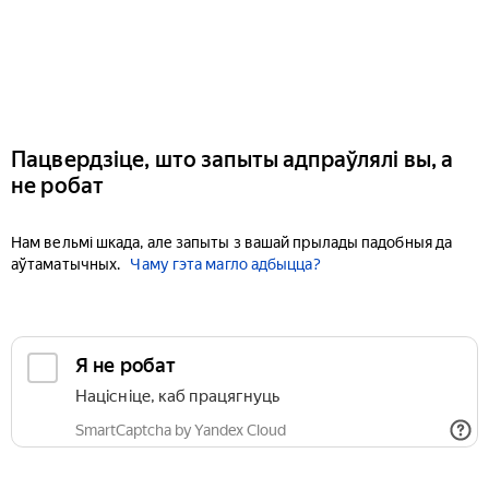
Пацвердзіце, што запыты адпраўлялі вы, а
не робат
Нам вельмі шкада, але запыты з вашай прылады падобныя да
аўтаматычных.
Чаму гэта магло адбыцца?
Я не робат
Націсніце, каб працягнуць
SmartCaptcha by Yandex Cloud