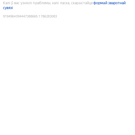
Калі ў вас узніклі праблемы, калі ласка, скарыстайце
формай зваротнай
сувязі
9194964094447388665
:
1786283083