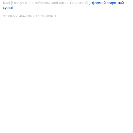
Калі ў вас узніклі праблемы, калі ласка, скарыстайце
формай зваротнай
сувязі
9190022734642306501
:
1786209451