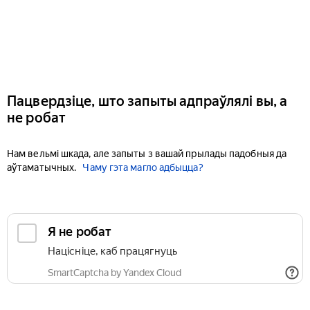
Пацвердзіце, што запыты адпраўлялі вы, а
не робат
Нам вельмі шкада, але запыты з вашай прылады падобныя да
аўтаматычных.
Чаму гэта магло адбыцца?
Я не робат
Націсніце, каб працягнуць
SmartCaptcha by Yandex Cloud