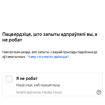
Пацвердзіце, што запыты адпраўлялі вы, а
не робат
Нам вельмі шкада, але запыты з вашай прылады падобныя да
аўтаматычных.
Чаму гэта магло адбыцца?
Я не робат
Націсніце, каб працягнуць
SmartCaptcha by Yandex Cloud