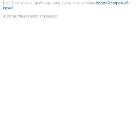
Калі ў вас узніклі праблемы, калі ласка, скарыстайце
формай зваротнай
сувязі
9175739475691510557
:
1785996614