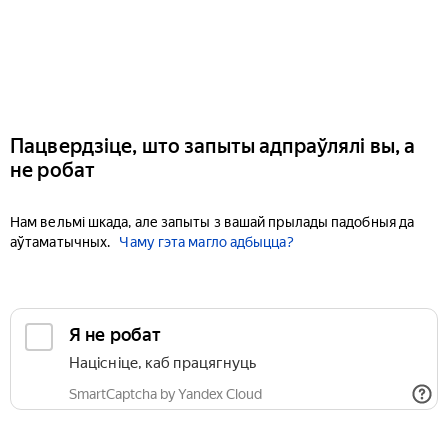
Пацвердзіце, што запыты адпраўлялі вы, а
не робат
Нам вельмі шкада, але запыты з вашай прылады падобныя да
аўтаматычных.
Чаму гэта магло адбыцца?
Я не робат
Націсніце, каб працягнуць
SmartCaptcha by Yandex Cloud