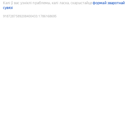
Калі ў вас узніклі праблемы, калі ласка, скарыстайце
формай зваротнай
сувязі
9187287589208400433
:
1786168695