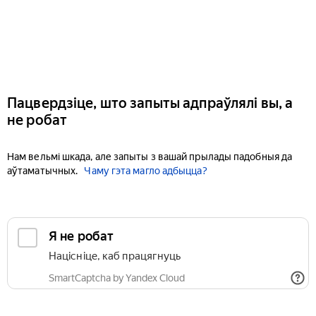
Пацвердзіце, што запыты адпраўлялі вы, а
не робат
Нам вельмі шкада, але запыты з вашай прылады падобныя да
аўтаматычных.
Чаму гэта магло адбыцца?
Я не робат
Націсніце, каб працягнуць
SmartCaptcha by Yandex Cloud