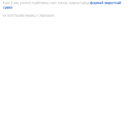
Калі ў вас узніклі праблемы, калі ласка, скарыстайце
формай зваротнай
сувязі
9179787924881964852
:
1786056941