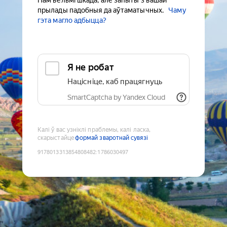
Нам вельмі шкада, але запыты з вашай
прылады падобныя да аўтаматычных.
Чаму
гэта магло адбыцца?
Я не робат
Націсніце, каб працягнуць
SmartCaptcha by Yandex Cloud
Калі ў вас узніклі праблемы, калі ласка,
скарыстайце
формай зваротнай сувязі
9178013313854808482
:
1786030497