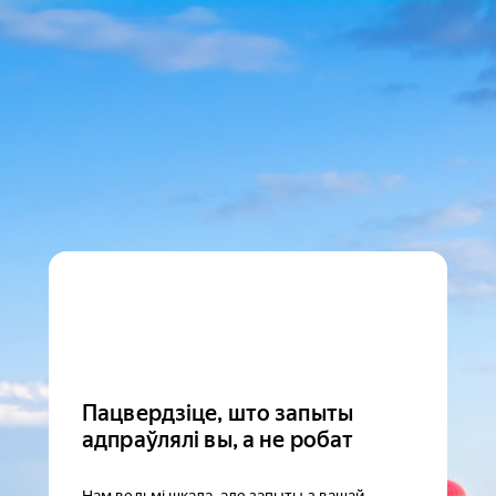
Пацвердзіце, што запыты
адпраўлялі вы, а не робат