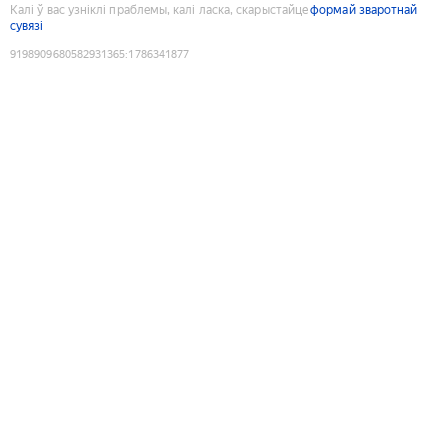
Калі ў вас узніклі праблемы, калі ласка, скарыстайце
формай зваротнай
сувязі
9198909680582931365
:
1786341877