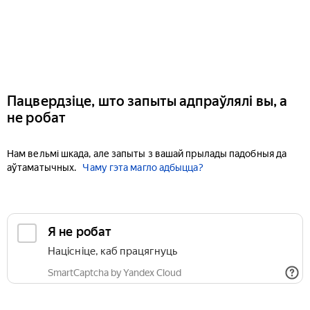
Пацвердзіце, што запыты адпраўлялі вы, а
не робат
Нам вельмі шкада, але запыты з вашай прылады падобныя да
аўтаматычных.
Чаму гэта магло адбыцца?
Я не робат
Націсніце, каб працягнуць
SmartCaptcha by Yandex Cloud