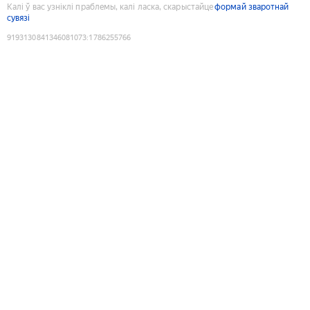
Калі ў вас узніклі праблемы, калі ласка, скарыстайце
формай зваротнай
сувязі
9193130841346081073
:
1786255766