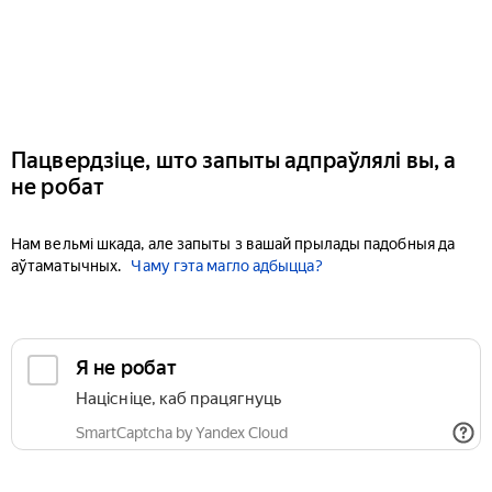
Пацвердзіце, што запыты адпраўлялі вы, а
не робат
Нам вельмі шкада, але запыты з вашай прылады падобныя да
аўтаматычных.
Чаму гэта магло адбыцца?
Я не робат
Націсніце, каб працягнуць
SmartCaptcha by Yandex Cloud