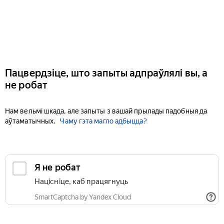
Пацвердзіце, што запыты адпраўлялі вы, а
не робат
Нам вельмі шкада, але запыты з вашай прылады падобныя да
аўтаматычных.
Чаму гэта магло адбыцца?
Я не робат
Націсніце, каб працягнуць
SmartCaptcha by Yandex Cloud