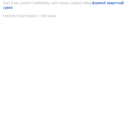
Калі ў вас узніклі праблемы, калі ласка, скарыстайце
формай зваротнай
сувязі
9185095123627858061
:
1786136024