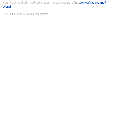
Калі ў вас узніклі праблемы, калі ласка, скарыстайце
формай зваротнай
сувязі
9187281116355920626
:
1786168598