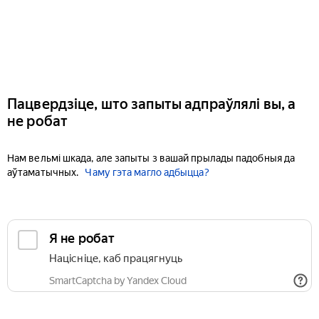
Пацвердзіце, што запыты адпраўлялі вы, а
не робат
Нам вельмі шкада, але запыты з вашай прылады падобныя да
аўтаматычных.
Чаму гэта магло адбыцца?
Я не робат
Націсніце, каб працягнуць
SmartCaptcha by Yandex Cloud