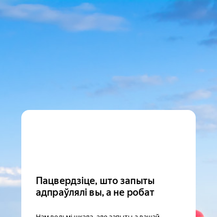
Пацвердзіце, што запыты
адпраўлялі вы, а не робат