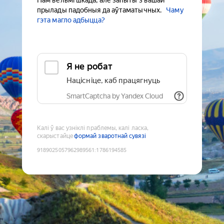
Нам вельмі шкада, але запыты з вашай
прылады падобныя да аўтаматычных.
Чаму
гэта магло адбыцца?
Я не робат
Націсніце, каб працягнуць
SmartCaptcha by Yandex Cloud
Калі ў вас узніклі праблемы, калі ласка,
скарыстайце
формай зваротнай сувязі
9189025057962989561
:
1786194585