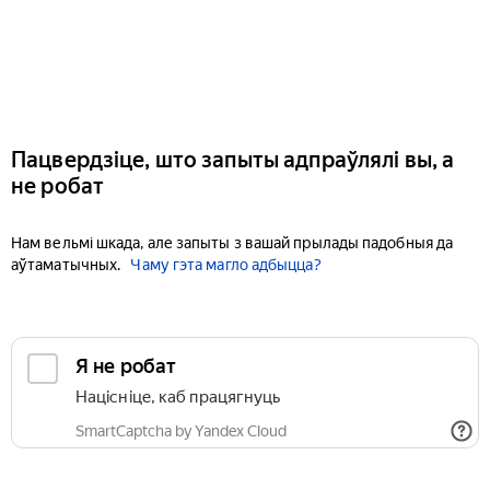
Пацвердзіце, што запыты адпраўлялі вы, а
не робат
Нам вельмі шкада, але запыты з вашай прылады падобныя да
аўтаматычных.
Чаму гэта магло адбыцца?
Я не робат
Націсніце, каб працягнуць
SmartCaptcha by Yandex Cloud