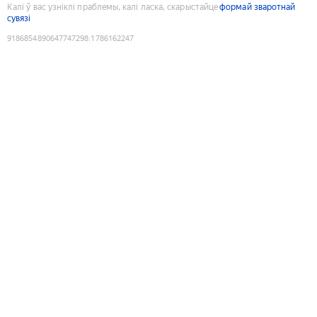
Калі ў вас узніклі праблемы, калі ласка, скарыстайце
формай зваротнай
сувязі
9186854890647747298
:
1786162247