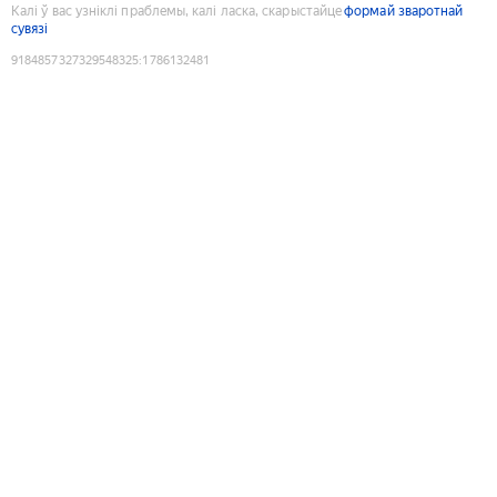
Калі ў вас узніклі праблемы, калі ласка, скарыстайце
формай зваротнай
сувязі
9184857327329548325
:
1786132481