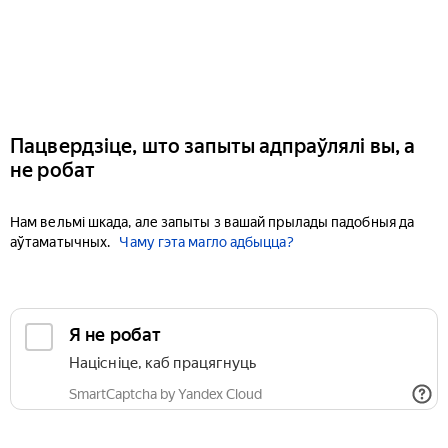
Пацвердзіце, што запыты адпраўлялі вы, а
не робат
Нам вельмі шкада, але запыты з вашай прылады падобныя да
аўтаматычных.
Чаму гэта магло адбыцца?
Я не робат
Націсніце, каб працягнуць
SmartCaptcha by Yandex Cloud