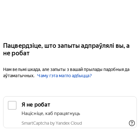
Пацвердзіце, што запыты адпраўлялі вы, а
не робат
Нам вельмі шкада, але запыты з вашай прылады падобныя да
аўтаматычных.
Чаму гэта магло адбыцца?
Я не робат
Націсніце, каб працягнуць
SmartCaptcha by Yandex Cloud