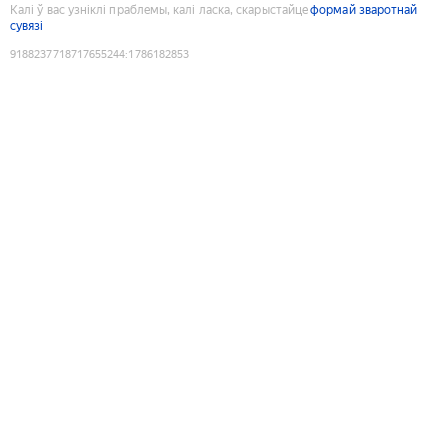
Калі ў вас узніклі праблемы, калі ласка, скарыстайце
формай зваротнай
сувязі
9188237718717655244
:
1786182853