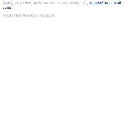
Калі ў вас узніклі праблемы, калі ласка, скарыстайце
формай зваротнай
сувязі
9193597509270912522
:
1786262720