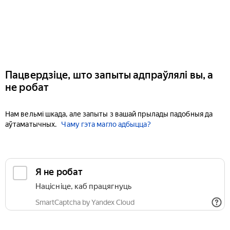
Пацвердзіце, што запыты адпраўлялі вы, а
не робат
Нам вельмі шкада, але запыты з вашай прылады падобныя да
аўтаматычных.
Чаму гэта магло адбыцца?
Я не робат
Націсніце, каб працягнуць
SmartCaptcha by Yandex Cloud