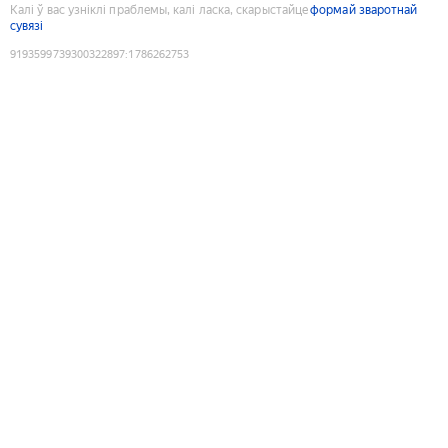
Калі ў вас узніклі праблемы, калі ласка, скарыстайце
формай зваротнай
сувязі
9193599739300322897
:
1786262753