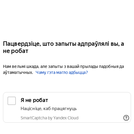
Пацвердзіце, што запыты адпраўлялі вы, а
не робат
Нам вельмі шкада, але запыты з вашай прылады падобныя да
аўтаматычных.
Чаму гэта магло адбыцца?
Я не робат
Націсніце, каб працягнуць
SmartCaptcha by Yandex Cloud