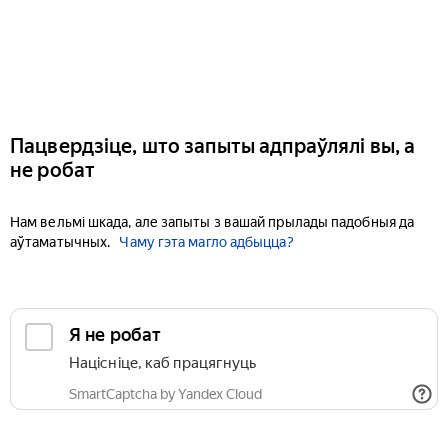
Пацвердзіце, што запыты адпраўлялі вы, а
не робат
Нам вельмі шкада, але запыты з вашай прылады падобныя да
аўтаматычных.
Чаму гэта магло адбыцца?
Я не робат
Націсніце, каб працягнуць
SmartCaptcha by Yandex Cloud