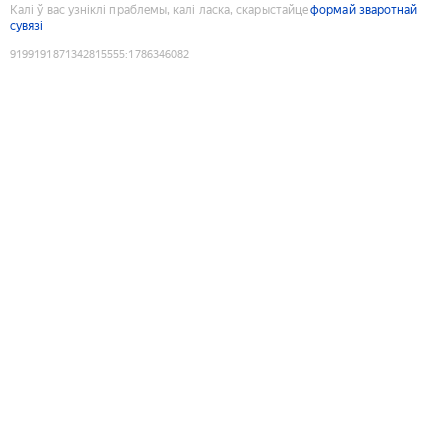
Калі ў вас узніклі праблемы, калі ласка, скарыстайце
формай зваротнай
сувязі
9199191871342815555
:
1786346082