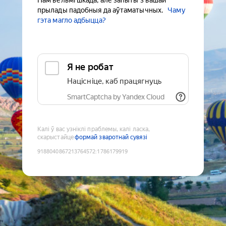
Нам вельмі шкада, але запыты з вашай
прылады падобныя да аўтаматычных.
Чаму
гэта магло адбыцца?
Я не робат
Націсніце, каб працягнуць
SmartCaptcha by Yandex Cloud
Калі ў вас узніклі праблемы, калі ласка,
скарыстайце
формай зваротнай сувязі
9188040867213764572
:
1786179919