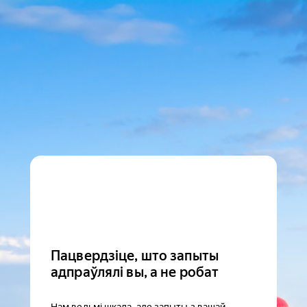
Пацвердзіце, што запыты
адпраўлялі вы, а не робат