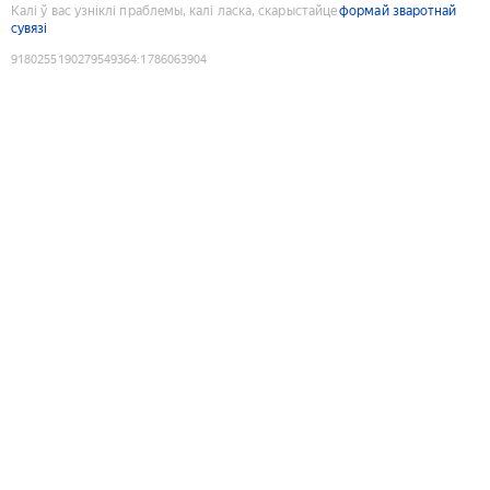
Калі ў вас узніклі праблемы, калі ласка, скарыстайце
формай зваротнай
сувязі
9180255190279549364
:
1786063904