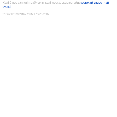
Калі ў вас узніклі праблемы, калі ласка, скарыстайце
формай зваротнай
сувязі
9186212978391677976
:
1786152682