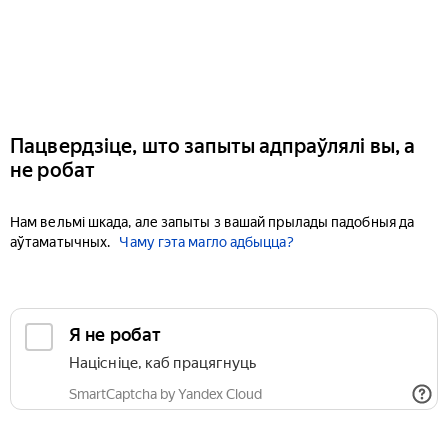
Пацвердзіце, што запыты адпраўлялі вы, а
не робат
Нам вельмі шкада, але запыты з вашай прылады падобныя да
аўтаматычных.
Чаму гэта магло адбыцца?
Я не робат
Націсніце, каб працягнуць
SmartCaptcha by Yandex Cloud