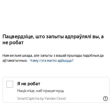
Пацвердзіце, што запыты адпраўлялі вы, а
не робат
Нам вельмі шкада, але запыты з вашай прылады падобныя да
аўтаматычных.
Чаму гэта магло адбыцца?
Я не робат
Націсніце, каб працягнуць
SmartCaptcha by Yandex Cloud