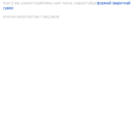
Калі ў вас узніклі праблемы, калі ласка, скарыстайце
формай зваротнай
сувязі
9191041945547097186
:
1786224639