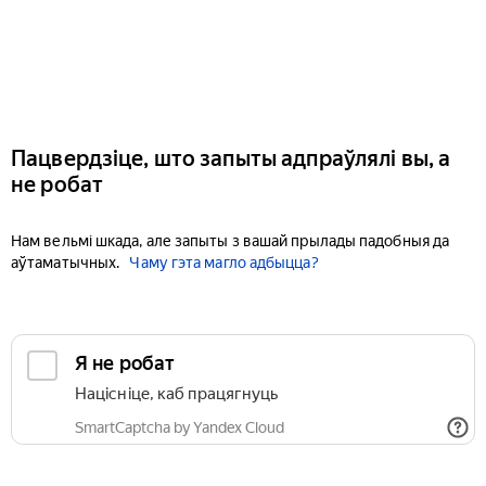
Пацвердзіце, што запыты адпраўлялі вы, а
не робат
Нам вельмі шкада, але запыты з вашай прылады падобныя да
аўтаматычных.
Чаму гэта магло адбыцца?
Я не робат
Націсніце, каб працягнуць
SmartCaptcha by Yandex Cloud