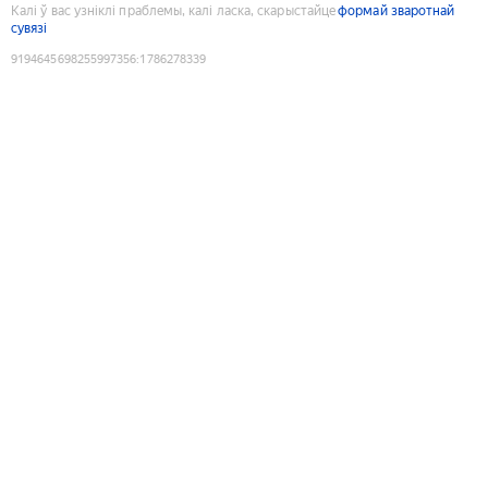
Калі ў вас узніклі праблемы, калі ласка, скарыстайце
формай зваротнай
сувязі
9194645698255997356
:
1786278339