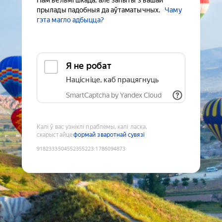
Нам вельмі шкада, але запыты з вашай
прылады падобныя да аўтаматычных.
Чаму
гэта магло адбыцца?
Я не робат
Націсніце, каб працягнуць
SmartCaptcha by Yandex Cloud
Калі ў вас узніклі праблемы, калі ласка,
скарыстайце
формай зваротнай сувязі
9182333504552355223
:
1786094873