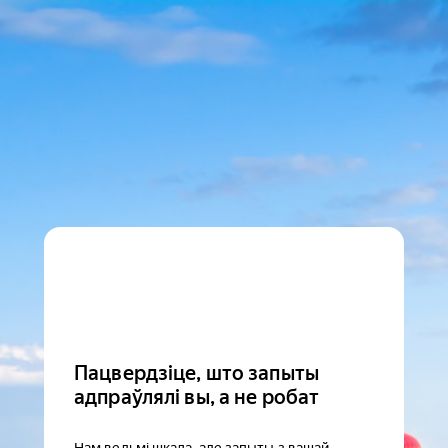
Пацвердзіце, што запыты
адпраўлялі вы, а не робат