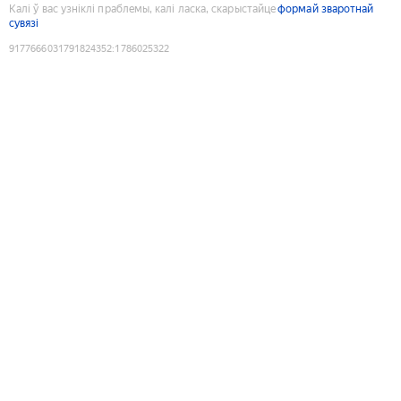
Калі ў вас узніклі праблемы, калі ласка, скарыстайце
формай зваротнай
сувязі
9177666031791824352
:
1786025322