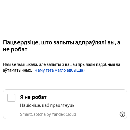
Пацвердзіце, што запыты адпраўлялі вы, а
не робат
Нам вельмі шкада, але запыты з вашай прылады падобныя да
аўтаматычных.
Чаму гэта магло адбыцца?
Я не робат
Націсніце, каб працягнуць
SmartCaptcha by Yandex Cloud