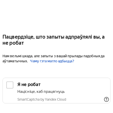
Пацвердзіце, што запыты адпраўлялі вы, а
не робат
Нам вельмі шкада, але запыты з вашай прылады падобныя да
аўтаматычных.
Чаму гэта магло адбыцца?
Я не робат
Націсніце, каб працягнуць
SmartCaptcha by Yandex Cloud