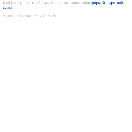
Калі ў вас узніклі праблемы, калі ласка, скарыстайце
формай зваротнай
сувязі
9188960872226902977
:
1786193628