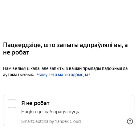
Пацвердзіце, што запыты адпраўлялі вы, а
не робат
Нам вельмі шкада, але запыты з вашай прылады падобныя да
аўтаматычных.
Чаму гэта магло адбыцца?
Я не робат
Націсніце, каб працягнуць
SmartCaptcha by Yandex Cloud