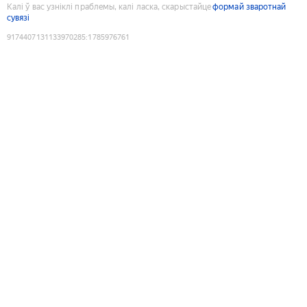
Калі ў вас узніклі праблемы, калі ласка, скарыстайце
формай зваротнай
сувязі
9174407131133970285
:
1785976761