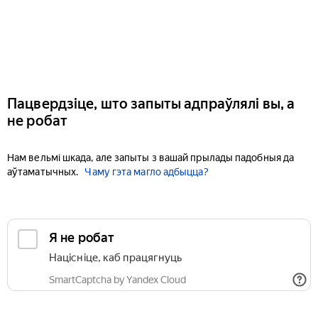
Пацвердзіце, што запыты адпраўлялі вы, а
не робат
Нам вельмі шкада, але запыты з вашай прылады падобныя да
аўтаматычных.
Чаму гэта магло адбыцца?
Я не робат
Націсніце, каб працягнуць
SmartCaptcha by Yandex Cloud