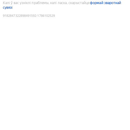
Калі ў вас узніклі праблемы, калі ласка, скарыстайце
формай зваротнай
сувязі
9182847322898491592
:
1786102529