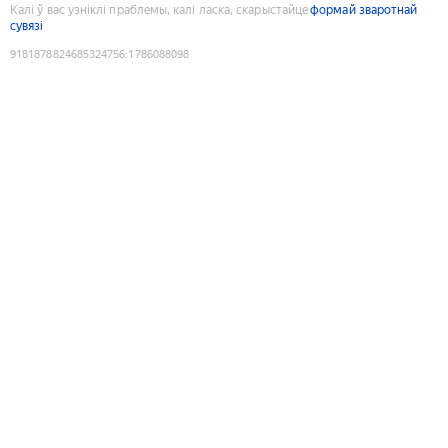
Калі ў вас узніклі праблемы, калі ласка, скарыстайце
формай зваротнай
сувязі
9181878824685324756
:
1786088098