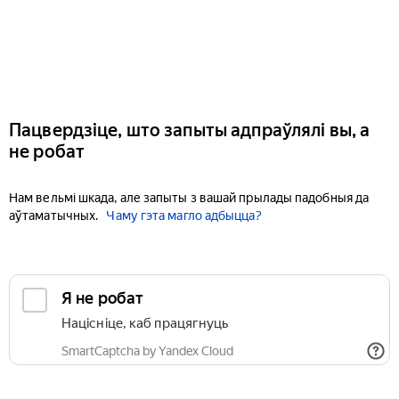
Пацвердзіце, што запыты адпраўлялі вы, а
не робат
Нам вельмі шкада, але запыты з вашай прылады падобныя да
аўтаматычных.
Чаму гэта магло адбыцца?
Я не робат
Націсніце, каб працягнуць
SmartCaptcha by Yandex Cloud