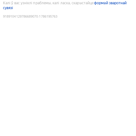
Калі ў вас узніклі праблемы, калі ласка, скарыстайце
формай зваротнай
сувязі
9189104129786689070
:
1786195763