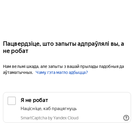
Пацвердзіце, што запыты адпраўлялі вы, а
не робат
Нам вельмі шкада, але запыты з вашай прылады падобныя да
аўтаматычных.
Чаму гэта магло адбыцца?
Я не робат
Націсніце, каб працягнуць
SmartCaptcha by Yandex Cloud