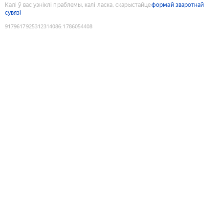
Калі ў вас узніклі праблемы, калі ласка, скарыстайце
формай зваротнай
сувязі
9179617925312314086
:
1786054408