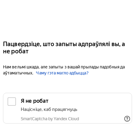
Пацвердзіце, што запыты адпраўлялі вы, а
не робат
Нам вельмі шкада, але запыты з вашай прылады падобныя да
аўтаматычных.
Чаму гэта магло адбыцца?
Я не робат
Націсніце, каб працягнуць
SmartCaptcha by Yandex Cloud