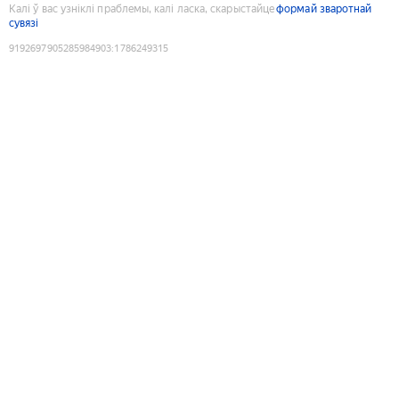
Калі ў вас узніклі праблемы, калі ласка, скарыстайце
формай зваротнай
сувязі
9192697905285984903
:
1786249315