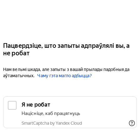
Пацвердзіце, што запыты адпраўлялі вы, а
не робат
Нам вельмі шкада, але запыты з вашай прылады падобныя да
аўтаматычных.
Чаму гэта магло адбыцца?
Я не робат
Націсніце, каб працягнуць
SmartCaptcha by Yandex Cloud