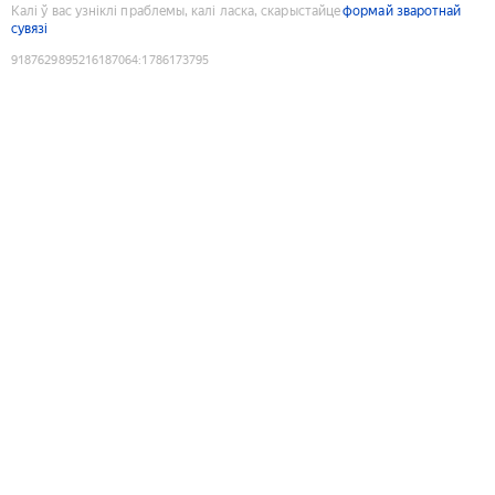
Калі ў вас узніклі праблемы, калі ласка, скарыстайце
формай зваротнай
сувязі
9187629895216187064
:
1786173795