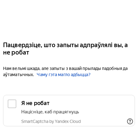
Пацвердзіце, што запыты адпраўлялі вы, а
не робат
Нам вельмі шкада, але запыты з вашай прылады падобныя да
аўтаматычных.
Чаму гэта магло адбыцца?
Я не робат
Націсніце, каб працягнуць
SmartCaptcha by Yandex Cloud