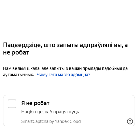
Пацвердзіце, што запыты адпраўлялі вы, а
не робат
Нам вельмі шкада, але запыты з вашай прылады падобныя да
аўтаматычных.
Чаму гэта магло адбыцца?
Я не робат
Націсніце, каб працягнуць
SmartCaptcha by Yandex Cloud