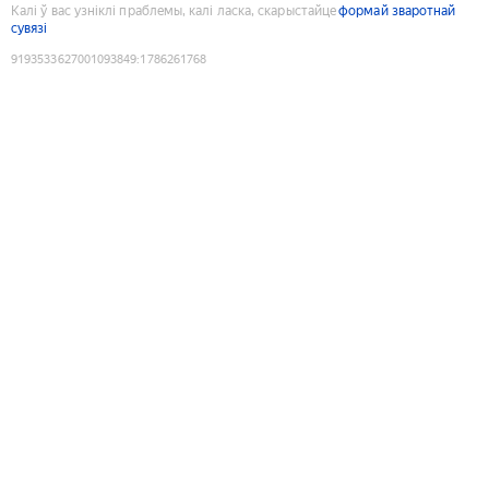
Калі ў вас узніклі праблемы, калі ласка, скарыстайце
формай зваротнай
сувязі
9193533627001093849
:
1786261768