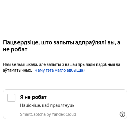
Пацвердзіце, што запыты адпраўлялі вы, а
не робат
Нам вельмі шкада, але запыты з вашай прылады падобныя да
аўтаматычных.
Чаму гэта магло адбыцца?
Я не робат
Націсніце, каб працягнуць
SmartCaptcha by Yandex Cloud