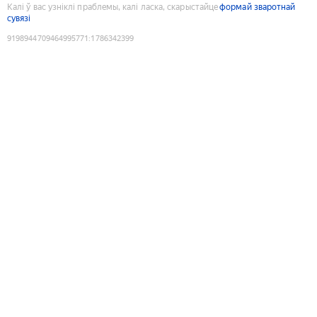
Калі ў вас узніклі праблемы, калі ласка, скарыстайце
формай зваротнай
сувязі
9198944709464995771
:
1786342399